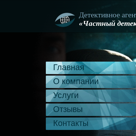
Детективное аген
«Частный детек
Главная
О компании
Услуги
Отзывы
Контакты