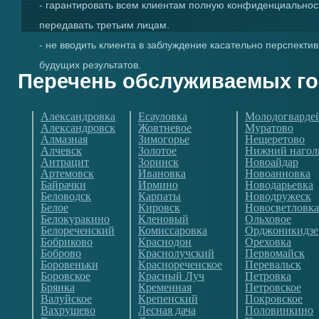
- гарантировать всем клиентам полную конфиденциально
передавать третьим лицам.
- не вводить клиента в заблуждение касательно перспекти
будущих результатов.
Перечень обслуживаемых г
Александровка
Есауловка
Молодогварде
Александровск
Жовтневое
Муратово
Алмазная
Зимогорье
Нещеретово
Алчевск
Золотое
Нижний нагол
Антрацит
Зоринск
Новоайдар
Артемовск
Ивановка
Новоанновка
Байрачки
Ирмино
Новодарьевка
Беловодск
Карпаты
Новодружеск
Белое
Кировск
Новосветловка
Белокуракино
Кленовый
Ольховое
Белореченский
Комиссаровка
Орджоникидзе
Бобриково
Краснодон
Ореховка
Боброво
Краснолучский
Первомайск
Боровеньки
Краснореченское
Перевальск
Боровское
Красный Луч
Петровка
Брянка
Кременная
Петровское
Валуйское
Крепенский
Покровское
Вахрушево
Лесная дача
Половинкино