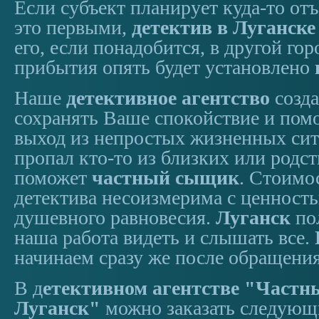
Если субъект планирует куда-то отъ
это первыми,
детектив в Луганске
его, если понадобится, в другой гор
прибытия опять будет установлено
Наше
детективное агентство
созда
сохранять Ваше спокойствие и помо
выход из непростых жизненных сит
пропал кто-то из близких или родс
поможет
частный сыщик
. Стоимо
детектива несоизмерима с ценност
душевного равновесия.
Луганск
пол
наша работа видеть и слышать все.
начинаем сразу же после обращения
В д
етективном агентстве "Частн
Луганск"
можно заказать следующ