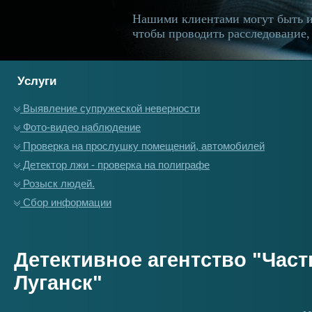
Нашими клиентами могут быть 
чтобы проводить расследование, 
Услуги
Выявление супружеской неверности
Фото-видео наблюдение
Проверка на прослушку помещений, автомобилей
Детектор лжи - проверка на полиграфе
Розыск людей.
Сбор информации
Детективное агентство "Час
Луганск"