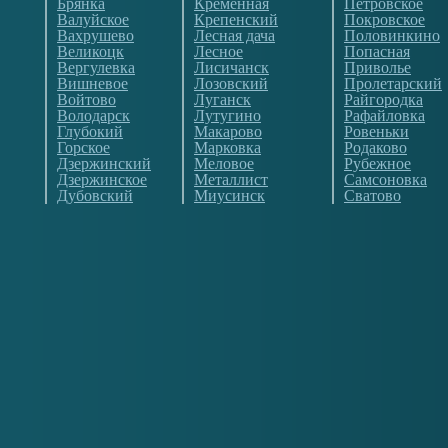
Брянка
Кременная
Петровское
Валуйское
Крепенский
Покровское
Вахрушево
Лесная дача
Половинкино
Великоцк
Лесное
Попасная
Вергулевка
Лисичанск
Приволье
Вишневое
Лозовский
Пролетарский
Войтово
Луганск
Райгородка
Володарск
Лутугино
Рафайловка
Глубокий
Макарово
Ровеньки
Горское
Марковка
Родаково
Дзержинский
Меловое
Рубежное
Дзержинское
Металлист
Самсоновка
Дубовский
Миусинск
Сватово