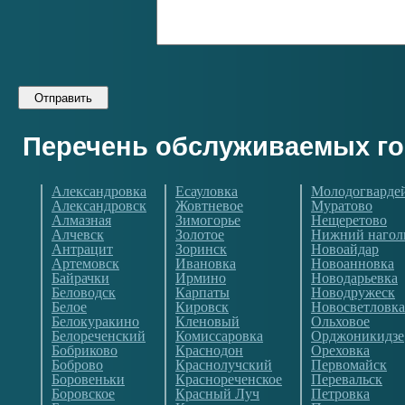
Перечень обслуживаемых г
Александровка
Есауловка
Молодогварде
Александровск
Жовтневое
Муратово
Алмазная
Зимогорье
Нещеретово
Алчевск
Золотое
Нижний нагол
Антрацит
Зоринск
Новоайдар
Артемовск
Ивановка
Новоанновка
Байрачки
Ирмино
Новодарьевка
Беловодск
Карпаты
Новодружеск
Белое
Кировск
Новосветловка
Белокуракино
Кленовый
Ольховое
Белореченский
Комиссаровка
Орджоникидзе
Бобриково
Краснодон
Ореховка
Боброво
Краснолучский
Первомайск
Боровеньки
Краснореченское
Перевальск
Боровское
Красный Луч
Петровка