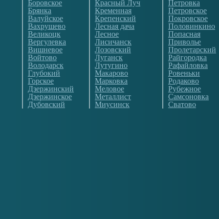
Боровское
Красный Луч
Петровка
Брянка
Кременная
Петровское
Валуйское
Крепенский
Покровское
Вахрушево
Лесная дача
Половинкино
Великоцк
Лесное
Попасная
Вергулевка
Лисичанск
Приволье
Вишневое
Лозовский
Пролетарский
Войтово
Луганск
Райгородка
Володарск
Лутугино
Рафайловка
Глубокий
Макарово
Ровеньки
Горское
Марковка
Родаково
Дзержинский
Меловое
Рубежное
Дзержинское
Металлист
Самсоновка
Дубовский
Миусинск
Сватово