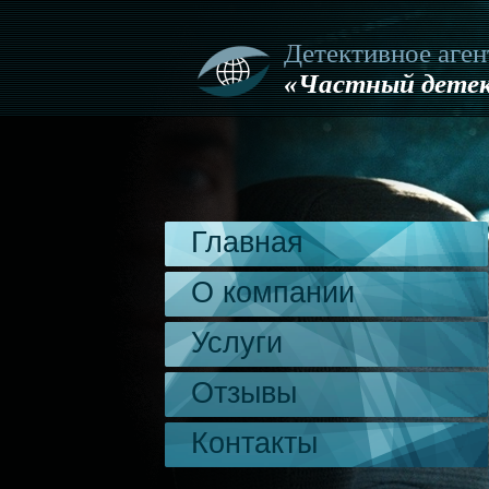
Детективное аген
«Частный детек
Главная
О компании
Услуги
Отзывы
Контакты