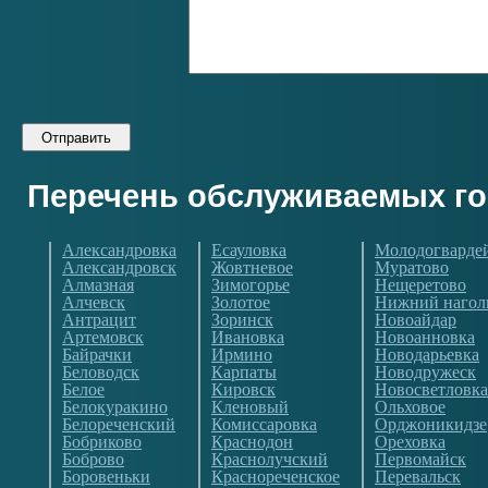
Перечень обслуживаемых г
Александровка
Есауловка
Молодогварде
Александровск
Жовтневое
Муратово
Алмазная
Зимогорье
Нещеретово
Алчевск
Золотое
Нижний нагол
Антрацит
Зоринск
Новоайдар
Артемовск
Ивановка
Новоанновка
Байрачки
Ирмино
Новодарьевка
Беловодск
Карпаты
Новодружеск
Белое
Кировск
Новосветловка
Белокуракино
Кленовый
Ольховое
Белореченский
Комиссаровка
Орджоникидзе
Бобриково
Краснодон
Ореховка
Боброво
Краснолучский
Первомайск
Боровеньки
Краснореченское
Перевальск