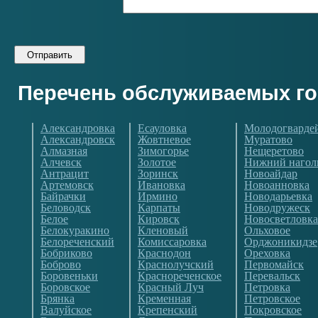
Перечень обслуживаемых г
Александровка
Есауловка
Молодогварде
Александровск
Жовтневое
Муратово
Алмазная
Зимогорье
Нещеретово
Алчевск
Золотое
Нижний нагол
Антрацит
Зоринск
Новоайдар
Артемовск
Ивановка
Новоанновка
Байрачки
Ирмино
Новодарьевка
Беловодск
Карпаты
Новодружеск
Белое
Кировск
Новосветловка
Белокуракино
Кленовый
Ольховое
Белореченский
Комиссаровка
Орджоникидзе
Бобриково
Краснодон
Ореховка
Боброво
Краснолучский
Первомайск
Боровеньки
Краснореченское
Перевальск
Боровское
Красный Луч
Петровка
Брянка
Кременная
Петровское
Валуйское
Крепенский
Покровское