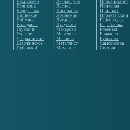
Вахрушево
Лесная дача
Половинкино
Великоцк
Лесное
Попасная
Вергулевка
Лисичанск
Приволье
Вишневое
Лозовский
Пролетарский
Войтово
Луганск
Райгородка
Володарск
Лутугино
Рафайловка
Глубокий
Макарово
Ровеньки
Горское
Марковка
Родаково
Дзержинский
Меловое
Рубежное
Дзержинское
Металлист
Самсоновка
Дубовский
Миусинск
Сватово