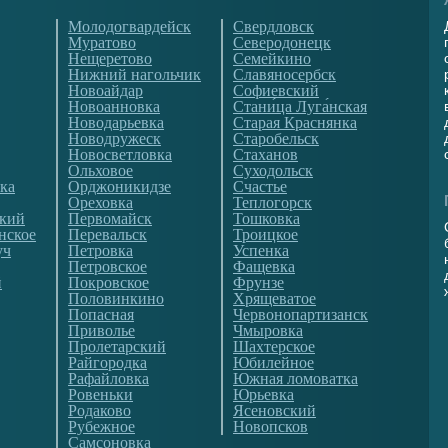
Молодогвардейск
Свердловск
Муратово
Северодонецк
Нещеретово
Семейкино
Нижний нагольчик
Славяносербск
Новоайдар
Софиевский
Новоанновка
Стани́ца Луга́нская
Новодарьевка
Старая Краснянка
Новодружеск
Старобельск
Новосветловка
Стаханов
Ольховое
Суходольск
ка
Орджоникидзе
Счастье
Ореховка
Теплогорск
ский
Первомайск
Тошковка
нское
Перевальск
Троицкое
уч
Петровка
Успенка
Петровское
Фащевка
й
Покровское
Фрунзе
Половинкино
Хрящеватое
Попасная
Червонопартизанск
Приволье
Чмыровка
Пролетарский
Шахтерское
Райгородка
Юбилейное
Рафайловка
Южная ломоватка
Ровеньки
Юрьевка
Родаково
Ясеновский
Рубежное
Новопсков
Самсоновка