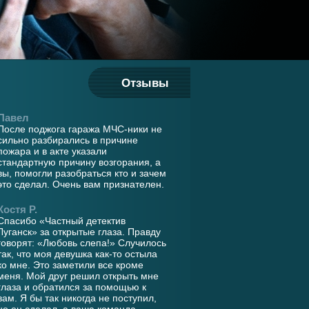
Отзывы
Павел
После поджога гаража МЧС-ники не
сильно разбирались в причине
пожара и в акте указали
стандартную причину возгорания, а
вы, помогли разобраться кто и зачем
это сделал. Очень вам признателен.
Костя Р.
Спасибо «Частный детектив
Луганск» за открытые глаза. Правду
говорят: «Любовь слепа!» Случилось
так, что моя девушка как-то остыла
ко мне. Это заметили все кроме
меня. Мой друг решил открыть мне
глаза и обратился за помощью к
вам. Я бы так никогда не поступил,