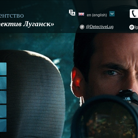
ентство
en (english)
ектив Луганск»
@DetectiveLug
l