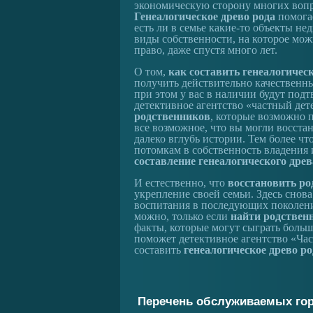
экономическую сторону многих вопр
Генеалогическое древо рода
помогае
есть ли в семье какие-то объекты н
виды собственности, на которое мож
право, даже спустя много лет.
О том,
как составить генеалогичес
получить действительно качественны
при этом у вас в наличии будут под
детективное агентство «частный де
родственников
, которые возможно п
все возможное, что вы могли восста
далеко вглубь истории. Тем более чт
потомкам в собственность владения 
составление генеалогического древ
И естественно, что
восстановить ро
укрепление своей семьи. Здесь снов
воспитания в последующих поколени
можно, только если
найти родствен
факты, которые могут сыграть боль
поможет детективное агентство «Ча
составить
генеалогическое древо ро
Перечень обслуживаемых го