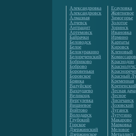
Александровка
Есауловка
Александровск
Жовтневое
Алмазная
Зимогорье
Алчевск
Золотое
Антрацит
Зоринск
Артемовск
Ивановка
Байрачки
Ирмино
Беловодск
Карпаты
Белое
Кировск
Белокуракино
Кленовый
Белореченский
Комиссаров
Бобриково
Краснодон
Боброво
Краснолуч
Боровеньки
Краснорече
Боровское
Красный Л
Брянка
Кременная
Валуйское
Крепенски
Вахрушево
Лесная дача
Великоцк
Лесное
Вергулевка
Лисичанск
Вишневое
Лозовский
Войтово
Луганск
Володарск
Лутугино
Глубокий
Макарово
Горское
Марковка
Дзержинский
Меловое
Дзержинское
Металлист