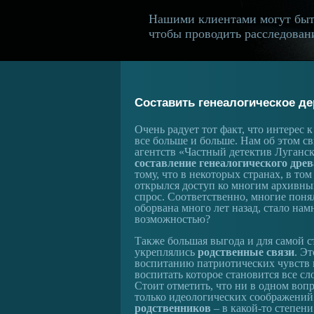
Нашими клиентами могут быт
чтобы проводить расследовани
Составить генеалогическое д
Очень радует тот факт, что интерес 
все больше и больше. Нам об этом с
агентств «Частный детектив Луганск
составление генеалогического древ
тому, что в некоторых странах, в том
открылся доступ ко многим архивным
спрос. Соответственно, многие поня
оборвана много лет назад, стало нам
возможностью?
Также большая выгода и для самой с
укреплялись
родственные связи
. Э
воспитанию патриотических чувств 
воспитать которое становится все сл
Стоит отметить, что ни в одном воп
только идеологических соображений
родственников
– в какой-то степени