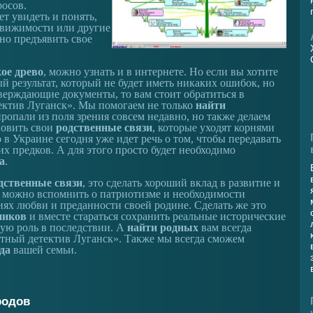
осов.
т увидеть и понять,
едвижимости или другие
но предъявить свое
кое древо
, можно узнать и в интернете. Но если вы хотите
й результат, который не будет иметь никаких ошибок, но
тверждающие документы, то вам стоит обратиться в
тектив Луганск». Мы помогаем не только
найти
ропали из поля зрения совсем недавно, но также делаем
новить свои
родственные связи
, которые уходят корнями
о в Украине сегодня уже идет речь о том, чтобы передавать
их предков. А для этого просто будет необходимо
а
.
дственные связи
, это сделать хороший вклад в развитие и
а можно вспомнить о патриотизме и необходимости
ях любви и преданности своей родине. Сделать же это
ников
и вместе стараться сохранить реальные исторические
шую роль в последствии. А
найти родных
вам всегда
стный детектив Луганск». Также мы всегда сможем
да
вашей семьи.
родов