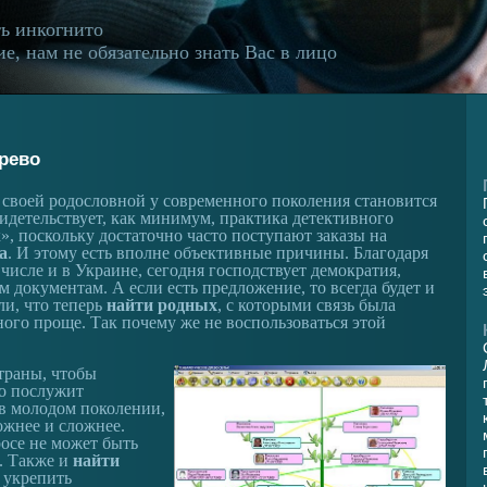
ь инкогнито
е, нам не обязательно знать Вас в лицо
ерево
к своей родословной у современного поколения становится
видетельствует, как минимум, практика детективного
», поскольку достаточно часто поступают заказы на
а
. И этому есть вполне объективные причины. Благодаря
 числе и в Украине, сегодня господствует демократия,
 документам. А если есть предложение, то всегда будет и
ли, что теперь
найти родных
, с которыми связь была
ного проще. Так почему же не воспользоваться этой
траны, чтобы
то послужит
в молодом поколении,
ожнее и сложнее.
росе не может быть
. Также и
найти
 укрепить