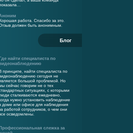
но он сделал, а ваша команда
показала…
Аноним
Хорошая работа. Спасибо за это.
Отзыв должен быть анонимным.
Блог
Где найти специалиста по
видеонаблюдению
В принципе, найти специалиста по
видеонаблюдению сегодня не
является большой проблемой. Но
мы сейчас говорим не о тех
стандартных ситуациях, с которыми
люди сталкиваются ежедневно,
когда нужно установить наблюдение
в доме или офисе для наблюдения
за работой сотрудников, о чем они
все осведомлены.
Профессиональная слежка за
женой