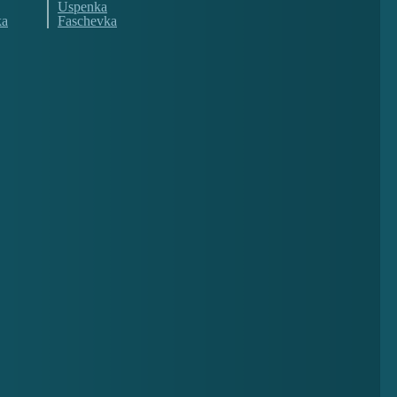
Uspenka
ka
Faschevka