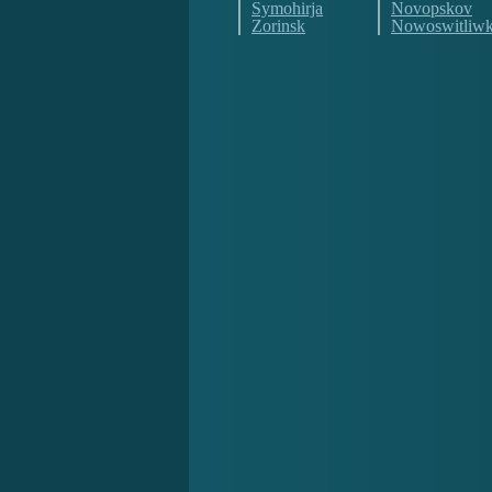
Symohirja
Novopskov
Zorinsk
Nowoswitliw