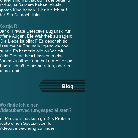
Kinder sind hartnäckig in der Jugend,
und er, außerdem haben wir ein
spätes Kind haben. Hier bin ich auf
der Straße nach links,…
Kostja R.
Dank "Private Detective Lugansk" für
offene Augen. Die Wahrheit zu sagen:
"Die Liebe ist blind!" Es geschah so,
dass meine Freundin irgendwie cool
zu mir. Es bemerkt alle außer mir.
Mein Freund beschlossen, meine
Augen zu öffnen und bat um Hilfe von
Ihnen. Ich hätte nie betreten, aber er
tat es, und…
Blog
Wo finde ich einen
Videoüberwachungsspezialisten?
Im Prinzip ist es kein großes Problem,
heute einen Spezialisten für
Videoüberwachung zu finden.