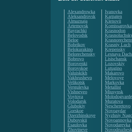
Alexandrowka
Ivanovka
Aleksandrovsk
Karpaten
Almaznaja
Klenovii
Artemovsk
Komissarovka
Bayrachki
Krasnodon
Belovodsk
Krasnoluchsk
Beloe
Krasnorechen
Bobrikov
Krasniy Luch
Belokurakino
Krepensky
Belorechensky
Lesnaya Dach
Bobrovo
Lisischansk
Borovenki
Lozovskiy
Borovskoe
Lutugino
Valuiskikh
Makarovo
Vakhrushevo
Melovoye
Velikotsk
Markovka
Vergulevka
Metallist
Vishneveo
Miusynsk
Voytova
Molodogvarde
Volodarsk
Muratova
Glubokiy
Nescheretovo
Gorskoe
Novoaydar
Dzerzhinskoye
Nyzhniy Nago
Dubovskii
Novoannovka
Esaulovka
Novodarevka
Zhovtneve
Novodruzhes