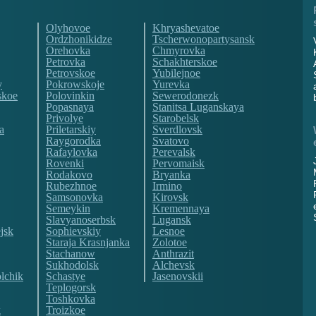
Olyhovoe
Khryashevatoe
Ordzhonikidze
Tscherwonopartysansk
Orehovka
Chmyrovka
Petrovka
Schakhterskoe
Petrovskoe
Yubilejnoe
y
Pokrowskoje
Yurevka
skoe
Polovinkin
Sewerodonezk
Popasnaya
Stanitsa Luganskaya
Privolye
Starobelsk
a
Priletarskiy
Sverdlovsk
Raygorodka
Svatovo
Rafaylovka
Perevalsk
Rovenki
Pervomaisk
Rodakovo
Bryanka
Rubezhnoe
Irmino
Samsonovka
Kirovsk
Semeykin
Kremennaya
Slavyanoserbsk
Lugansk
jsk
Sophievskiy
Lesnoe
Staraja Krasnjanka
Zolotoe
Stachanow
Anthrazit
Sukhodolsk
Alchevsk
lchik
Schastye
Jasenovskii
Teplogorsk
Toshkovka
k
Troizkoe