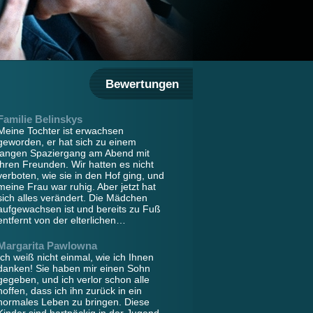
Bewertungen
Familie Belinskys
Meine Tochter ist erwachsen
geworden, er hat sich zu einem
langen Spaziergang am Abend mit
ihren Freunden. Wir hatten es nicht
verboten, wie sie in den Hof ging, und
meine Frau war ruhig. Aber jetzt hat
sich alles verändert. Die Mädchen
aufgewachsen ist und bereits zu Fuß
entfernt von der elterlichen…
Margarita Pawlowna
Ich weiß nicht einmal, wie ich Ihnen
danken! Sie haben mir einen Sohn
gegeben, und ich verlor schon alle
hoffen, dass ich ihn zurück in ein
normales Leben zu bringen. Diese