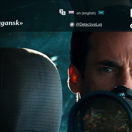
en (english)
Lugansk»
@DetectiveLug