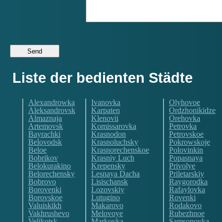
Liste der bedienten Städte
Alexandrowka
Ivanovka
Olyhovoe
Aleksandrovsk
Karpaten
Ordzhonikidze
Almaznaja
Klenovii
Orehovka
Artemovsk
Komissarovka
Petrovka
Bayrachki
Krasnodon
Petrovskoe
Belovodsk
Krasnoluchsky
Pokrowskoje
Beloe
Krasnorechenskoe
Polovinkin
Bobrikov
Krasniy Luch
Popasnaya
Belokurakino
Krepensky
Privolye
Belorechensky
Lesnaya Dacha
Priletarskiy
Bobrovo
Lisischansk
Raygorodka
Borovenki
Lozovskiy
Rafaylovka
Borovskoe
Lutugino
Rovenki
Valuiskikh
Makarovo
Rodakovo
Vakhrushevo
Melovoye
Rubezhnoe
Velikotsk
Markovka
Samsonovka