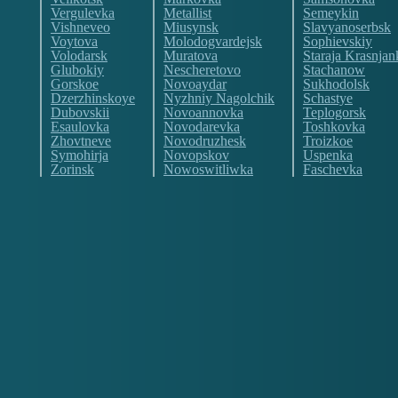
Vergulevka
Metallist
Semeykin
Vishneveo
Miusynsk
Slavyanoserbsk
Voytova
Molodogvardejsk
Sophievskiy
Volodarsk
Muratova
Staraja Krasnjan
Glubokiy
Nescheretovo
Stachanow
Gorskoe
Novoaydar
Sukhodolsk
Dzerzhinskoye
Nyzhniy Nagolchik
Schastye
Dubovskii
Novoannovka
Teplogorsk
Esaulovka
Novodarevka
Toshkovka
Zhovtneve
Novodruzhesk
Troizkoe
Symohirja
Novopskov
Uspenka
Zorinsk
Nowoswitliwka
Faschevka