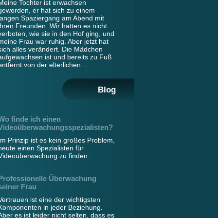
Meine Tochter ist erwachsen
geworden, er hat sich zu einem
langen Spaziergang am Abend mit
ihren Freunden. Wir hatten es nicht
verboten, wie sie in den Hof ging, und
meine Frau war ruhig. Aber jetzt hat
sich alles verändert. Die Mädchen
aufgewachsen ist und bereits zu Fuß
entfernt von der elterlichen…
Blog
Wo finde ich einen
Videoüberwachungsspezialisten?
Im Prinzip ist es kein großes Problem,
heute einen Spezialisten für
Videoüberwachung zu finden.
Professionelle Überwachung
seiner Frau
Vertrauen ist eine der wichtigsten
Komponenten in jeder Beziehung.
Aber es ist leider nicht selten, dass es