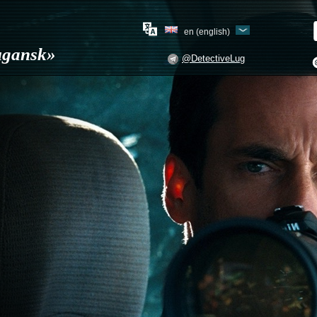
en (english)
Lugansk»
@DetectiveLug