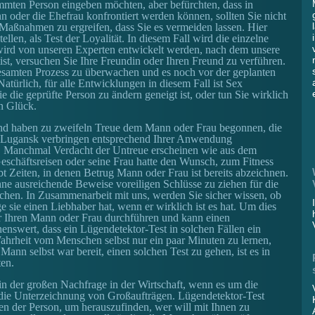
immten Person eingeben möchten, aber befürchten, dass in
 oder die Ehefrau konfrontiert werden können, sollten Sie nicht
 Maßnahmen zu ergreifen, dass Sie es vermeiden lassen. Hier
llen, als Test der Loyalität. In diesem Fall wird die einzelne
wird von unseren Experten entwickelt werden, nach dem unsere
ist, versuchen Sie Ihre Freundin oder Ihren Freund zu verführen.
esamten Prozess zu überwachen und es noch vor der geplanten
Natürlich, für alle Entwicklungen in diesem Fall ist Sex
e die geprüfte Person zu ändern geneigt ist, oder tun Sie wirklich
n Glück.
 und haben zu zweifeln Treue dem Mann oder Frau begonnen, die
adt Lugansk verbringen entsprechend Ihrer Anwendung
u. Manchmal Verdacht der Untreue erscheinen wie aus dem
Geschäftsreisen oder seine Frau hatte den Wunsch, zum Fitness
bt Zeiten, in denen Betrug Mann oder Frau ist bereits abzeichnen.
hne ausreichende Beweise voreiligen Schlüsse zu ziehen für die
hen. In Zusammenarbeit mit uns, werden Sie sicher wissen, ob
e sie einen Liebhaber hat, wenn er wirklich ist es hat. Um dies
r Ihren Mann oder Frau durchführen und kann einen
nswert, dass ein Lügendetektor-Test in solchen Fällen ein
ahrheit vom Menschen selbst nur ein paar Minuten zu lernen,
Mann selbst war bereit, einen solchen Test zu gehen, ist es in
ten.
 in der großen Nachfrage in der Wirtschaft, wenn es um die
h die Unterzeichnung von Großaufträgen. Lügendetektor-Test
en der Person, um herauszufinden, wer will mit Ihnen zu