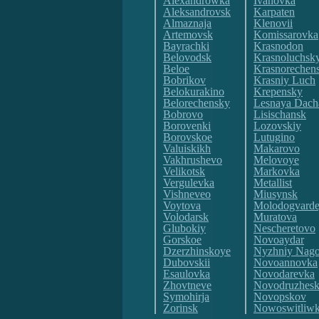
Alexandrowka
Ivanovka
Aleksandrovsk
Karpaten
Almaznaja
Klenovii
Artemovsk
Komissarovka
Bayrachki
Krasnodon
Belovodsk
Krasnoluchsk
Beloe
Krasnorechen
Bobrikov
Krasniy Luch
Belokurakino
Krepensky
Belorechensky
Lesnaya Dach
Bobrovo
Lisischansk
Borovenki
Lozovskiy
Borovskoe
Lutugino
Valuiskikh
Makarovo
Vakhrushevo
Melovoye
Velikotsk
Markovka
Vergulevka
Metallist
Vishneveo
Miusynsk
Voytova
Molodogvarde
Volodarsk
Muratova
Glubokiy
Nescheretovo
Gorskoe
Novoaydar
Dzerzhinskoye
Nyzhniy Nago
Dubovskii
Novoannovka
Esaulovka
Novodarevka
Zhovtneve
Novodruzhes
Symohirja
Novopskov
Zorinsk
Nowoswitliw