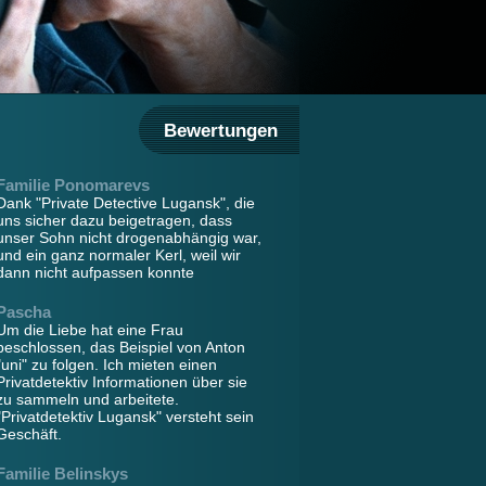
Bewertungen
Familie Ponomarevs
Dank "Private Detective Lugansk", die
uns sicher dazu beigetragen, dass
unser Sohn nicht drogenabhängig war,
und ein ganz normaler Kerl, weil wir
dann nicht aufpassen konnte
Pascha
Um die Liebe hat eine Frau
beschlossen, das Beispiel von Anton
"uni" zu folgen. Ich mieten einen
Privatdetektiv Informationen über sie
zu sammeln und arbeitete.
"Privatdetektiv Lugansk" versteht sein
Geschäft.
Familie Belinskys