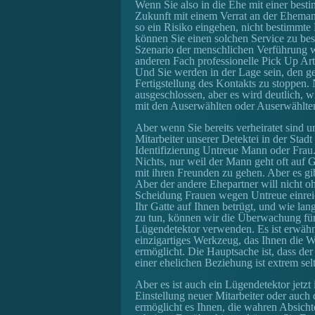
Wenn Sie also in die Ehe mit einer best
Zukunft mit einem Verrat an der Ehemann
so ein Risiko eingehen, nicht bestimmte
können Sie einen solchen Service zu beste
Szenario der menschlichen Verführung 
anderen Fach professionelle Pick Up Art
Und Sie werden in der Lage sein, den g
Fertigstellung des Kontakts zu stoppen. 
ausgeschlossen, aber es wird deutlich, wi
mit den Auserwählten oder Auserwählte
Aber wenn Sie bereits verheiratet sind
Mitarbeiter unserer Detektei in der St
Identifizierung Untreue Mann oder Fra
Nichts, nur weil der Mann geht oft auf 
mit ihren Freunden zu gehen. Aber es gi
Aber der andere Ehepartner will nicht o
Scheidung Frauen wegen Untreue einreic
Ihr Gatte auf Ihnen betrügt, und wie lang
zu tun, können wir die Überwachung fü
Lügendetektor verwenden. Es ist erwähne
einzigartiges Werkzeug, das Ihnen die W
ermöglicht. Die Hauptsache ist, dass der 
einer ehelichen Beziehung ist extrem sel
Aber es ist auch ein Lügendetektor jetzt
Einstellung neuer Mitarbeiter oder auc
ermöglicht es Ihnen, die wahren Absicht