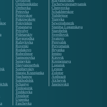
Olyhovoe
Khryashevatoe
Ordzhonikidze
Tscherwonopartysansk
Orehovka
Chmyrovka
Petrovka
Schakhterskoe
Petrovskoe
Yubilejnoe
y
Pokrowskoje
Yurevka
skoe
Polovinkin
Sewerodonezk
Popasnaya
Stanitsa Luganskaya
Privolye
Starobelsk
a
Priletarskiy
Sverdlovsk
Raygorodka
Svatovo
Rafaylovka
Perevalsk
Rovenki
Pervomaisk
Rodakovo
Bryanka
Rubezhnoe
Irmino
Samsonovka
Kirovsk
Semeykin
Kremennaya
Slavyanoserbsk
Lugansk
jsk
Sophievskiy
Lesnoe
Staraja Krasnjanka
Zolotoe
Stachanow
Anthrazit
Sukhodolsk
Alchevsk
lchik
Schastye
Jasenovskii
Teplogorsk
Toshkovka
k
Troizkoe
Uspenka
ka
Faschevka