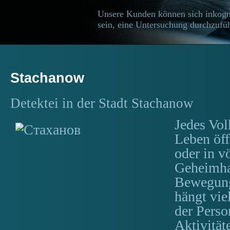
Unsere Kunden können sich inkogn
sein, eine Untersuchung durchzufüh
Stachanow
Detektei in der Stadt Stachanow
Jedes Vol
Leben öff
oder in vö
Geheimha
Bewegung
hängt vie
der Pers
Aktivität