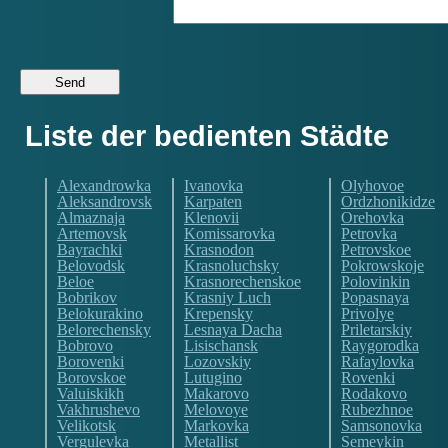
Liste der bedienten Städte
Alexandrowka
Ivanovka
Olyhovoe
Aleksandrovsk
Karpaten
Ordzhonikidze
Almaznaja
Klenovii
Orehovka
Artemovsk
Komissarovka
Petrovka
Bayrachki
Krasnodon
Petrovskoe
Belovodsk
Krasnoluchsky
Pokrowskoje
Beloe
Krasnorechenskoe
Polovinkin
Bobrikov
Krasniy Luch
Popasnaya
Belokurakino
Krepensky
Privolye
Belorechensky
Lesnaya Dacha
Priletarskiy
Bobrovo
Lisischansk
Raygorodka
Borovenki
Lozovskiy
Rafaylovka
Borovskoe
Lutugino
Rovenki
Valuiskikh
Makarovo
Rodakovo
Vakhrushevo
Melovoye
Rubezhnoe
Velikotsk
Markovka
Samsonovka
Vergulevka
Metallist
Semeykin