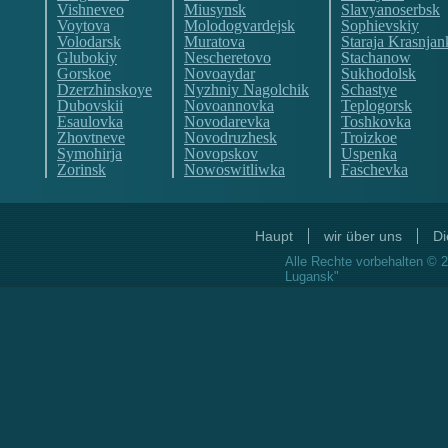
Vishneveo
Miusynsk
Slavyanoserbsk
Voytova
Molodogvardejsk
Sophievskiy
Volodarsk
Muratova
Staraja Krasnjan
Glubokiy
Nescheretovo
Stachanow
Gorskoe
Novoaydar
Sukhodolsk
Dzerzhinskoye
Nyzhniy Nagolchik
Schastye
Dubovskii
Novoannovka
Teplogorsk
Esaulovka
Novodarevka
Toshkovka
Zhovtneve
Novodruzhesk
Troizkoe
Symohirja
Novopskov
Uspenka
Zorinsk
Nowoswitliwka
Faschevka
Haupt
wir über uns
Di
Alle Rechte vorbehalten © 2
Lugansk"