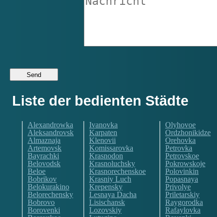
Liste der bedienten Städte
Alexandrowka
Ivanovka
Olyhovoe
Aleksandrovsk
Karpaten
Ordzhonikidze
Almaznaja
Klenovii
Orehovka
Artemovsk
Komissarovka
Petrovka
Bayrachki
Krasnodon
Petrovskoe
Belovodsk
Krasnoluchsky
Pokrowskoje
Beloe
Krasnorechenskoe
Polovinkin
Bobrikov
Krasniy Luch
Popasnaya
Belokurakino
Krepensky
Privolye
Belorechensky
Lesnaya Dacha
Priletarskiy
Bobrovo
Lisischansk
Raygorodka
Borovenki
Lozovskiy
Rafaylovka