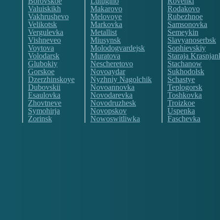
Borovskoe
Lutugino
Rovenki
Valuiskikh
Makarovo
Rodakovo
Vakhrushevo
Melovoye
Rubezhnoe
Velikotsk
Markovka
Samsonovka
Vergulevka
Metallist
Semeykin
Vishneveo
Miusynsk
Slavyanoserbsk
Voytova
Molodogvardejsk
Sophievskiy
Volodarsk
Muratova
Staraja Krasnjan
Glubokiy
Nescheretovo
Stachanow
Gorskoe
Novoaydar
Sukhodolsk
Dzerzhinskoye
Nyzhniy Nagolchik
Schastye
Dubovskii
Novoannovka
Teplogorsk
Esaulovka
Novodarevka
Toshkovka
Zhovtneve
Novodruzhesk
Troizkoe
Symohirja
Novopskov
Uspenka
Zorinsk
Nowoswitliwka
Faschevka