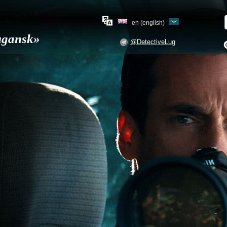
en (english)
Lugansk»
@DetectiveLug