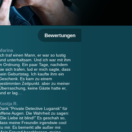
Bewertungen
Marina
Ich traf einen Mann, er war so lustig
und unterhaltsam. Und ich war mit ihm
in Ordnung. Ein paar Tage, nachdem
sie sich trafen, lud er mich sagte, dass
sein Geburtstag. Ich kaufte ihm ein
Geschenk. Es kam zu einem
bestimmten Zeitpunkt. aber zu meiner
Überraschung, keine Gäste hatte er,
und er lag…
Kostja R.
Dank "Private Detective Lugansk" für
offene Augen. Die Wahrheit zu sagen:
"Die Liebe ist blind!" Es geschah so,
dass meine Freundin irgendwie cool
zu mir. Es bemerkt alle außer mir.