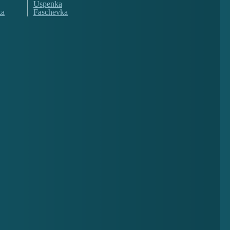
Uspenka
ka
Faschevka