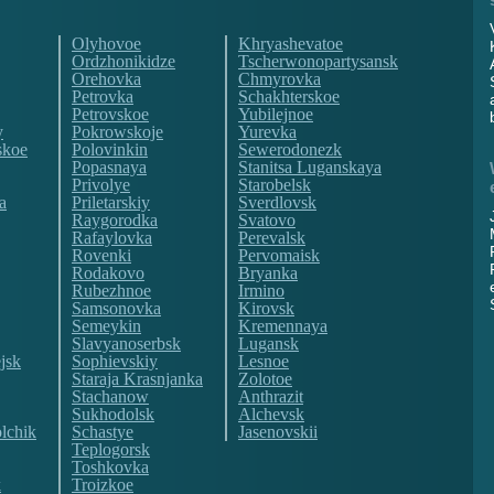
Olyhovoe
Khryashevatoe
Ordzhonikidze
Tscherwonopartysansk
Orehovka
Chmyrovka
Petrovka
Schakhterskoe
Petrovskoe
Yubilejnoe
y
Pokrowskoje
Yurevka
skoe
Polovinkin
Sewerodonezk
Popasnaya
Stanitsa Luganskaya
Privolye
Starobelsk
a
Priletarskiy
Sverdlovsk
Raygorodka
Svatovo
Rafaylovka
Perevalsk
Rovenki
Pervomaisk
Rodakovo
Bryanka
Rubezhnoe
Irmino
Samsonovka
Kirovsk
Semeykin
Kremennaya
Slavyanoserbsk
Lugansk
jsk
Sophievskiy
Lesnoe
Staraja Krasnjanka
Zolotoe
Stachanow
Anthrazit
Sukhodolsk
Alchevsk
lchik
Schastye
Jasenovskii
Teplogorsk
Toshkovka
k
Troizkoe