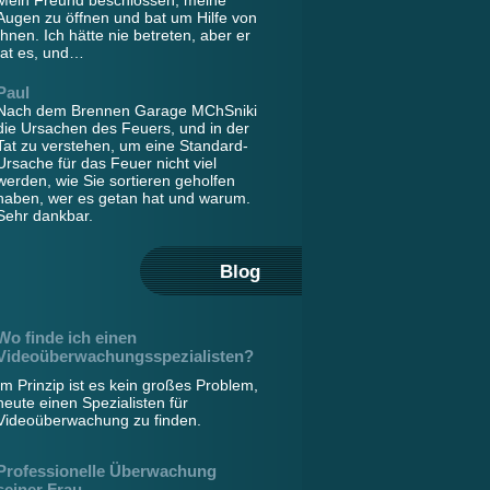
Mein Freund beschlossen, meine
Augen zu öffnen und bat um Hilfe von
Ihnen. Ich hätte nie betreten, aber er
tat es, und…
Paul
Nach dem Brennen Garage MChSniki
die Ursachen des Feuers, und in der
Tat zu verstehen, um eine Standard-
Ursache für das Feuer nicht viel
werden, wie Sie sortieren geholfen
haben, wer es getan hat und warum.
Sehr dankbar.
Blog
Wo finde ich einen
Videoüberwachungsspezialisten?
Im Prinzip ist es kein großes Problem,
heute einen Spezialisten für
Videoüberwachung zu finden.
Professionelle Überwachung
seiner Frau