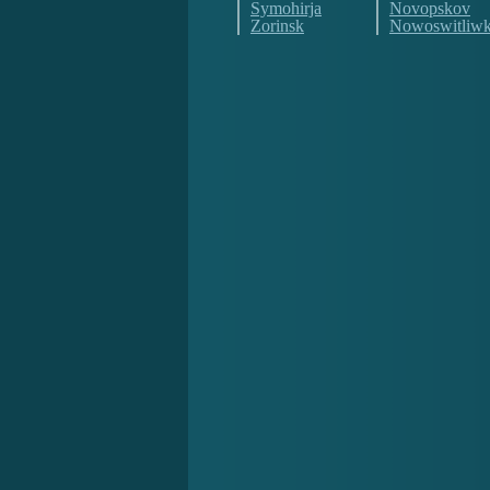
Symohirja
Novopskov
Zorinsk
Nowoswitliw