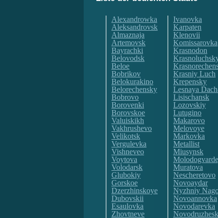
Alexandrowka
Ivanovka
Aleksandrovsk
Karpaten
Almaznaja
Klenovii
Artemovsk
Komissarovka
Bayrachki
Krasnodon
Belovodsk
Krasnoluchsk
Beloe
Krasnorechen
Bobrikov
Krasniy Luch
Belokurakino
Krepensky
Belorechensky
Lesnaya Dach
Bobrovo
Lisischansk
Borovenki
Lozovskiy
Borovskoe
Lutugino
Valuiskikh
Makarovo
Vakhrushevo
Melovoye
Velikotsk
Markovka
Vergulevka
Metallist
Vishneveo
Miusynsk
Voytova
Molodogvarde
Volodarsk
Muratova
Glubokiy
Nescheretovo
Gorskoe
Novoaydar
Dzerzhinskoye
Nyzhniy Nago
Dubovskii
Novoannovka
Esaulovka
Novodarevka
Zhovtneve
Novodruzhes