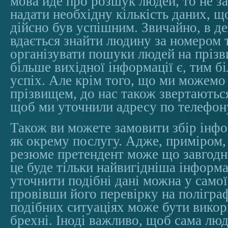
мова йде про розшук людей, то не 
надати необхідну кількість даних, 
дійсно був успішним. Звичайно, в д
вдається знайти людину за номером 
організувати пошуки людей на пріз
більше вихідної інформації є, тим б
успіх. Але крім того, що ми можемо 
прізвищем, до нас також звертаються
щоб ми уточнили адресу по телефон
Також ви можете замовити збір інфо
як окрему послугу. Адже, приміром, 
резюме претендент може що завгодн
це буде тільки найвигідніша інформа
уточнити подібні дані можна у само
провівши його перевірку на поліграф
подібних ситуаціях може бути викор
брехні. Іноді важливо, щоб сама люд