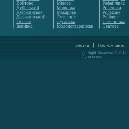
Войтове
Мілове
Рафайлівка
Дубівський
Марківка
Ровеньки
Дзержинське
Макарове
Родакове
Дзержинський
Лутугине
Рубіжне
Гірське
Луганськ
Самсонівка
Іванівка
Молодогвардійськ
Сватове
Головна
Про компанію
All Right Reserved © 2013 
Луганську»