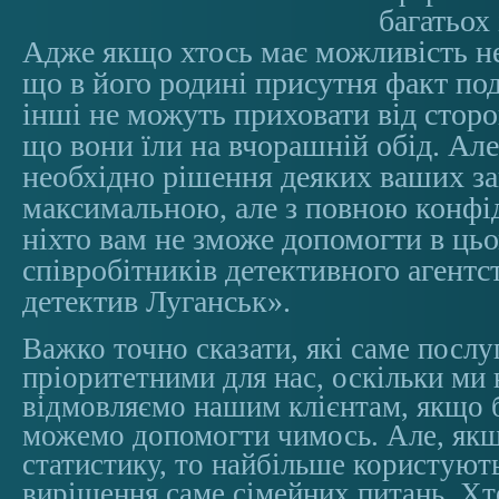
багатьох
Адже якщо хтось має можливість не
що в його родині присутня факт под
інші не можуть приховати від сторон
що вони їли на вчорашній обід. Ал
необхідно рішення деяких ваших за
максимальною, але з повною конфід
ніхто вам не зможе допомогти в цьо
співробітників детективного агент
детектив Луганськ».
Важко точно сказати, які саме посл
пріоритетними для нас, оскільки ми 
відмовляємо нашим клієнтам, якщо 
можемо допомогти чимось. Але, якщ
статистику, то найбільше користуют
вирішення саме сімейних питань. Хт