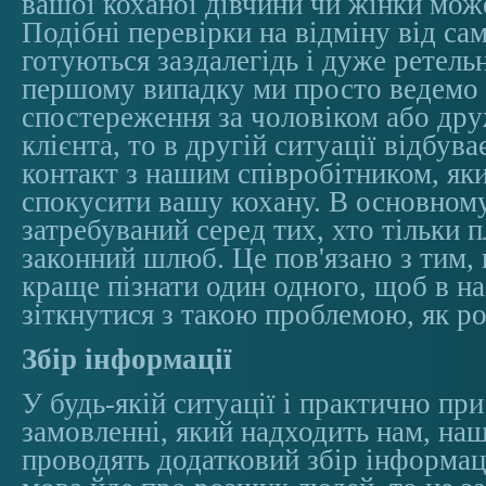
вашої коханої дівчини чи жінки може
Подібні перевірки на відміну від са
готуються заздалегідь і дуже ретельн
першому випадку ми просто ведемо
спостереження за чоловіком або д
клієнта, то в другій ситуації відбув
контакт з нашим співробітником, як
спокусити вашу кохану. В основном
затребуваний серед тих, хто тільки 
законний шлюб. Це пов'язано з тим
краще пізнати один одного, щоб в на
зіткнутися з такою проблемою, як р
Збір інформації
У будь-якій ситуації і практично пр
замовленні, який надходить нам, наш
проводять додатковий збір інформац