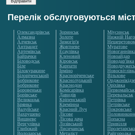
Перелік обслуговуються міс
Олександрівськ
Зоринськ
Міусинськ
Алмазна
Золоте
Нижній Наго
Алчевськ
Зимогір'я
Нещеретово
Антрацит
Жовтневе
Муратове
Артемівськ
Есаулівка
Новоганнівк
Байрачки
Кленовий
Новоайдар
Біловодськ
Кіровськ
Новодар'ївка
Біле
Карпати
Новодружесь
Білокуракине
Ірміно
Новосвітлівк
Білоріченський
Красноріченське
Вільхове
Бобрикове
Краснолуцький
Орджонікідз
Бобрикове
Краснодон
Оріхівка
Боровеньки
Комісарівка
Первомайськ
Борівське
Давидів
Перевальськ
Великоцьк
Кріпенський
Петрівка
Брянка
Кремінна
Петрівське
Валуйське
Красний Луч
Покровське
Вахрушево
Лісове
Половинкин
Вишневе
Лісова дача
Попасна
Вергулівка
Лозівський
Привілля
Глибокий
Лисичанськ
Пролетарськ
Володарськ
Металіст
Райгородка