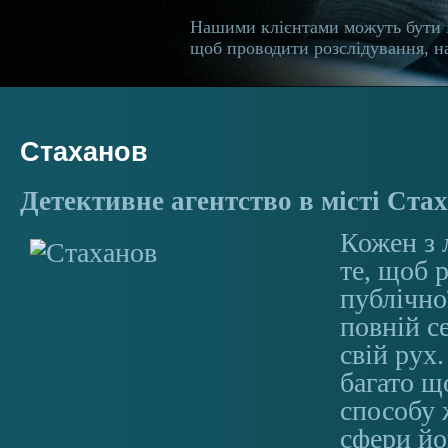
Нашими клієнтами можуть бути 
щоб проводити розслідування, на
Стаханов
Детективне агентство в місті Ста
Кожен з 
те, щоб 
публічної
повній с
свій рух.
багато щ
способу 
сфери йо