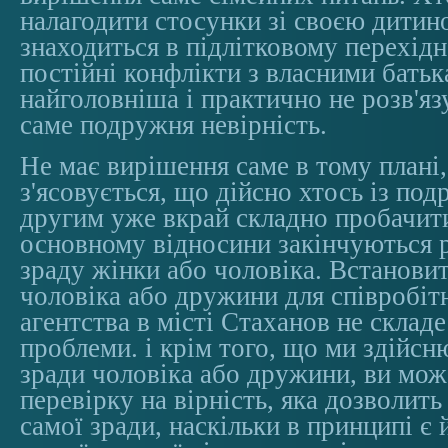
налагодити стосунки зі своєю дитин
знаходиться в підлітковому перехідно
постійні конфлікти з власними бать
найголовніша і практично не розв'яз
саме подружня невірність.
Не має вирішення саме в тому плані
з'ясовується, що дійсно хтось із по
другим уже вкрай складно пробачити 
основному відносини закінчуються 
зраду жінки або чоловіка. Встанови
чоловіка або дружини для співробіт
агентства в місті Стаханов не склад
проблеми. і крім того, що ми здійс
зради чоловіка або дружини, ви мож
перевірку на вірність, яка дозволить
самої зради, наскільки в принципі є 