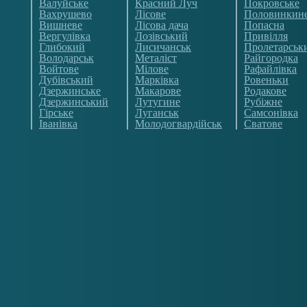
Валуйське
Красний Луч
Покровське
Вахрушево
Лісове
Половинкин
Вишневе
Лісова дача
Попасна
Вергулівка
Лозівський
Привілля
Глибокий
Лисичанськ
Пролетарськ
Володарськ
Металіст
Райгородка
Войтове
Мілове
Рафайлівка
Дубівський
Марківка
Ровеньки
Дзержинське
Макарове
Родакове
Дзержинський
Лутугине
Рубіжне
Гірське
Луганськ
Самсонівка
Іванівка
Молодогвардійськ
Сватове