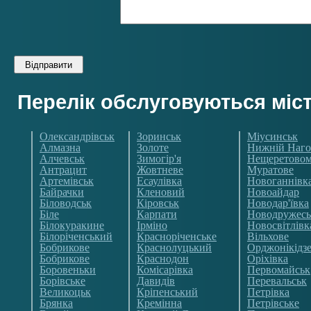
Перелік обслуговуються міс
Олександрівськ
Зоринськ
Міусинськ
Алмазна
Золоте
Нижній Наго
Алчевськ
Зимогір'я
Нещеретово
Антрацит
Жовтневе
Муратове
Артемівськ
Есаулівка
Новоганнівк
Байрачки
Кленовий
Новоайдар
Біловодськ
Кіровськ
Новодар'ївка
Біле
Карпати
Новодружесь
Білокуракине
Ірміно
Новосвітлівк
Білоріченський
Красноріченське
Вільхове
Бобрикове
Краснолуцький
Орджонікідз
Бобрикове
Краснодон
Оріхівка
Боровеньки
Комісарівка
Первомайськ
Борівське
Давидів
Перевальськ
Великоцьк
Кріпенський
Петрівка
Брянка
Кремінна
Петрівське