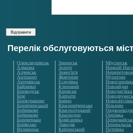
Перелік обслуговуються міс
Олександрівськ
Зоринськ
Міусинськ
Алмазна
Золоте
Нижній Наго
Алчевськ
Зимогір'я
Нещеретово
Антрацит
Жовтневе
Муратове
Артемівськ
Есаулівка
Новоганнівк
Байрачки
Кленовий
Новоайдар
Біловодськ
Кіровськ
Новодар'ївка
Біле
Карпати
Новодружесь
Білокуракине
Ірміно
Новосвітлівк
Білоріченський
Красноріченське
Вільхове
Бобрикове
Краснолуцький
Орджонікідз
Бобрикове
Краснодон
Оріхівка
Боровеньки
Комісарівка
Первомайськ
Борівське
Давидів
Перевальськ
Великоцьк
Кріпенський
Петрівка