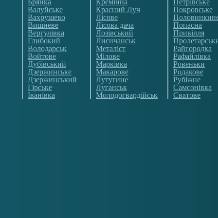
Брянка
Кремінна
Петрівське
Валуйське
Красний Луч
Покровське
Вахрушево
Лісове
Половинкин
Вишневе
Лісова дача
Попасна
Вергулівка
Лозівський
Привілля
Глибокий
Лисичанськ
Пролетарськ
Володарськ
Металіст
Райгородка
Войтове
Мілове
Рафайлівка
Дубівський
Марківка
Ровеньки
Дзержинське
Макарове
Родакове
Дзержинський
Лутугине
Рубіжне
Гірське
Луганськ
Самсонівка
Іванівка
Молодогвардійськ
Сватове