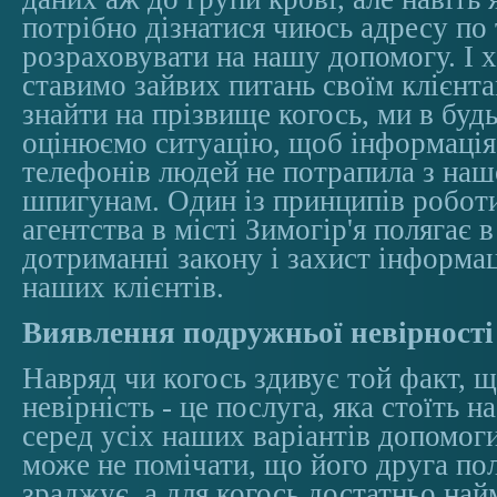
потрібно дізнатися чиюсь адресу по
розраховувати на нашу допомогу. І х
ставимо зайвих питань своїм клієнта
знайти на прізвище когось, ми в буд
оцінюємо ситуацію, щоб інформація 
телефонів людей не потрапила з н
шпигунам. Один із принципів робот
агентства в місті Зимогір'я полягає 
дотриманні закону і захист інформац
наших клієнтів.
Виявлення подружньої невірності
Навряд чи когось здивує той факт, 
невірність - це послуга, яка стоїть 
серед усіх наших варіантів допомог
може не помічати, що його друга по
зраджує, а для когось достатньо на