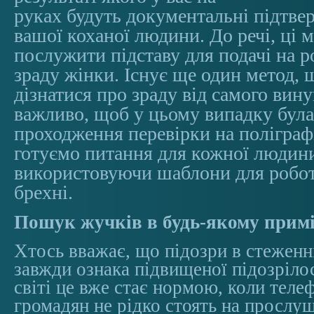
руках будуть документальні підтве
вашої коханої людини. До речі, ці 
послужити підставу для подачі на р
зраду жінки. Існує ще один метод, 
дізнатися про зраду від самого винув
важливо, щоб у цьому випадку була
проходження перевірки на поліграф
готуємо питання для кожної людини
використовуючи шаблони для робот
брехні.
Пошук жучків в будь-якому прим
Хтось вважає, що підозри в стеженн
завжди ознака підвищеної підозріло
світі це вже стає нормою, коли теле
громадян не рідко стоять на прослуш