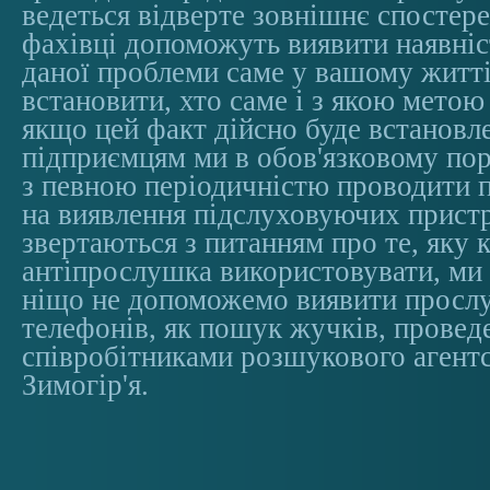
ведеться відверте зовнішнє спостер
фахівці допоможуть виявити наявніс
даної проблеми саме у вашому житт
встановити, хто саме і з якою метою
якщо цей факт дійсно буде встановл
підприємцям ми в обов'язковому по
з певною періодичністю проводити 
на виявлення підслуховуючих пристр
звертаються з питанням про те, яку 
антіпрослушка використовувати, ми
ніщо не допоможемо виявити просл
телефонів, як пошук жучків, провед
співробітниками розшукового агентс
Зимогір'я.