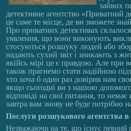
зайвих п
детективне агентство «Приватний д
це саме те місце, де ви зможете зна
Про приватних детективах склалося
уявлення, що вони виконують виклю
стосуються розшуку людей або збор
надають сухий звіт і зникають з житт
якійсь мірі це є правдою. Але при 
також прагнемо стати надійною під
хто хоча б один раз довірив нам св
якщо сьогодні ви з нашою допомо
відповіді на свої питання, то немає 
завтра вам знову не буде потрібно н
Послуги розшукового агентства в 
Незважаючи на те, що існує певний 