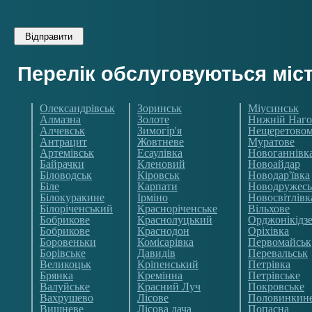
Перелік обслуговуються міс
Олександрівськ
Зоринськ
Міусинськ
Алмазна
Золоте
Нижній Наго
Алчевськ
Зимогір'я
Нещеретово
Антрацит
Жовтневе
Муратове
Артемівськ
Есаулівка
Новоганнівк
Байрачки
Кленовий
Новоайдар
Біловодськ
Кіровськ
Новодар'ївка
Біле
Карпати
Новодружесь
Білокуракине
Ірміно
Новосвітлівк
Білоріченський
Красноріченське
Вільхове
Бобрикове
Краснолуцький
Орджонікідз
Бобрикове
Краснодон
Оріхівка
Боровеньки
Комісарівка
Первомайськ
Борівське
Давидів
Перевальськ
Великоцьк
Кріпенський
Петрівка
Брянка
Кремінна
Петрівське
Валуйське
Красний Луч
Покровське
Вахрушево
Лісове
Половинкин
Вишневе
Лісова дача
Попасна