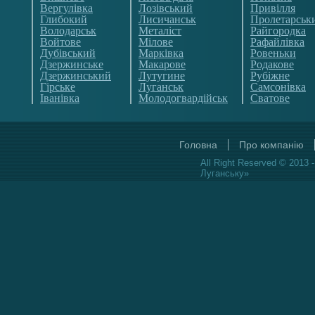
Вергулівка
Лозівський
Привілля
Глибокий
Лисичанськ
Пролетарськ
Володарськ
Металіст
Райгородка
Войтове
Мілове
Рафайлівка
Дубівський
Марківка
Ровеньки
Дзержинське
Макарове
Родакове
Дзержинський
Лутугине
Рубіжне
Гірське
Луганськ
Самсонівка
Іванівка
Молодогвардійськ
Сватове
Головна
Про компанію
All Right Reserved © 2013 
Луганську»