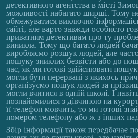
детективного агентства в місті Зимог
можливості набагато ширші. Тому н
обмежуватися виключно інформаціє
сайті, але варто завжди особисто г
приватним детективам про ту проблем
виникла. Тому що багато людей бача
виробляємо розшук людей, але часто
пошуку зниклих безвісти або до пош
час, як ми готові здійснювати пошук
могли бути перервані з якихось при
організуємо пошук людей за прізвищ
могли вчитися в одній школі. І навіт
познайомилися з дівчиною на курорт
її телефон мовчить, то ми готові зн
номером телефону або ж з інших на
Збір інформації також передбачає п
даних аж до групи крові, але навіть