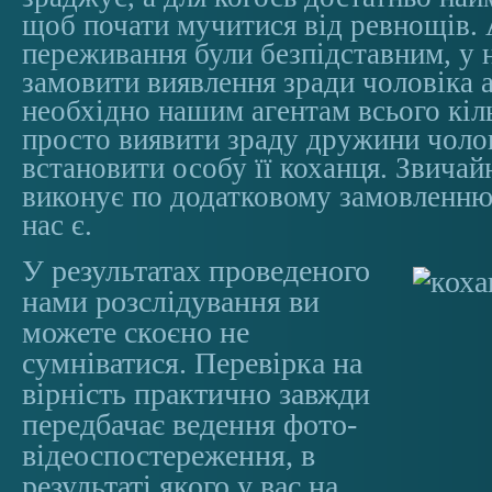
щоб почати мучитися від ревнощів.
переживання були безпідставним, у 
замовити виявлення зради чоловіка 
необхідно нашим агентам всього кіл
просто виявити зраду дружини чолов
встановити особу її коханця. Звичай
виконує по додатковому замовленню
нас є.
У результатах проведеного
нами розслідування ви
можете скоєно не
сумніватися. Перевірка на
вірність практично завжди
передбачає ведення фото-
відеоспостереження, в
результаті якого у вас на