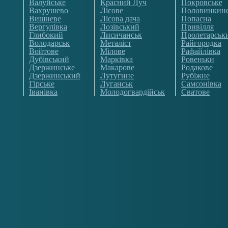
Валуйське
Красний Луч
Покровське
Вахрушево
Лісове
Половинкин
Вишневе
Лісова дача
Попасна
Вергулівка
Лозівський
Привілля
Глибокий
Лисичанськ
Пролетарськ
Володарськ
Металіст
Райгородка
Войтове
Мілове
Рафайлівка
Дубівський
Марківка
Ровеньки
Дзержинське
Макарове
Родакове
Дзержинський
Лутугине
Рубіжне
Гірське
Луганськ
Самсонівка
Іванівка
Молодогвардійськ
Сватове