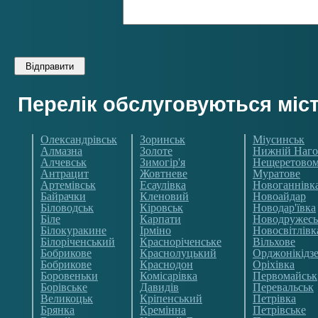
Перелік обслуговуються міс
Олександрівськ
Зоринськ
Міусинськ
Алмазна
Золоте
Нижній Наго
Алчевськ
Зимогір'я
Нещеретово
Антрацит
Жовтневе
Муратове
Артемівськ
Есаулівка
Новоганнівк
Байрачки
Кленовий
Новоайдар
Біловодськ
Кіровськ
Новодар'ївка
Біле
Карпати
Новодружесь
Білокуракине
Ірміно
Новосвітлівк
Білоріченський
Красноріченське
Вільхове
Бобрикове
Краснолуцький
Орджонікідз
Бобрикове
Краснодон
Оріхівка
Боровеньки
Комісарівка
Первомайськ
Борівське
Давидів
Перевальськ
Великоцьк
Кріпенський
Петрівка
Брянка
Кремінна
Петрівське