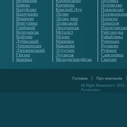
Великоцьк
Кріпенський
Петрівка
Брянка
Кремінна
Петрівське
Валуйське
Красний Луч
Покровське
Вахрушево
Лісове
Половинкин
Вишневе
Лісова дача
Попасна
Вергулівка
Лозівський
Привілля
Глибокий
Лисичанськ
Пролетарськ
Володарськ
Металіст
Райгородка
Войтове
Мілове
Рафайлівка
Дубівський
Марківка
Ровеньки
Дзержинське
Макарове
Родакове
Дзержинський
Лутугине
Рубіжне
Гірське
Луганськ
Самсонівка
Іванівка
Молодогвардійськ
Сватове
Головна
Про компанію
All Right Reserved © 2013 
Луганську»