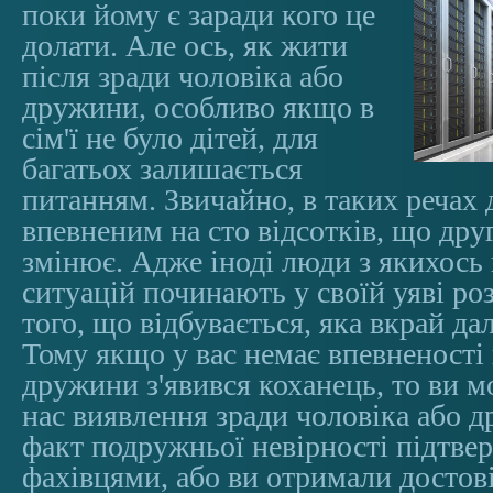
поки йому є заради кого це
долати. Але ось, як жити
після зради чоловіка або
дружини, особливо якщо в
сім'ї не було дітей, для
багатьох залишається
питанням. Звичайно, в таких речах
впевненим на сто відсотків, що дру
змінює. Адже іноді люди з якихось
ситуацій починають у своїй уяві ро
того, що відбувається, яка вкрай дал
Тому якщо у вас немає впевненості 
дружини з'явився коханець, то ви м
нас виявлення зради чоловіка або 
факт подружньої невірності підтв
фахівцями, або ви отримали достов