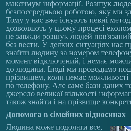
максимум інформації. Розшук люд
безпосередньою роботою, яку ми з
Тому у нас вже існують певні методи
дозволяють у цьому процесі економ
не завжди розшук людей пов'язани
без вести. У деяких ситуаціях нас 
знайти людину за номером телефону
момент відключений, і немає можли
до людини. Іноді ми проводимо по
прізвищем, коли немає можливості 
по телефону. Але саме бази даних т
джерело великої кількості інформац
також знайти і на прізвище конкре
Допомога в сімейних відносинах
Людина може подолати все,