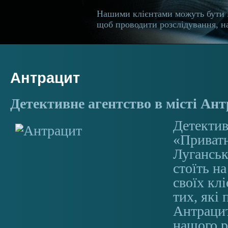
Нашими клієнтами можуть бути 
щоб проводити розслідування, на
Антрацит
Детективне агентство в місті Ан
Детектив
«Приватн
Луганськ
стоїть на
своїх клі
тих, які
Антрацит
нашого 