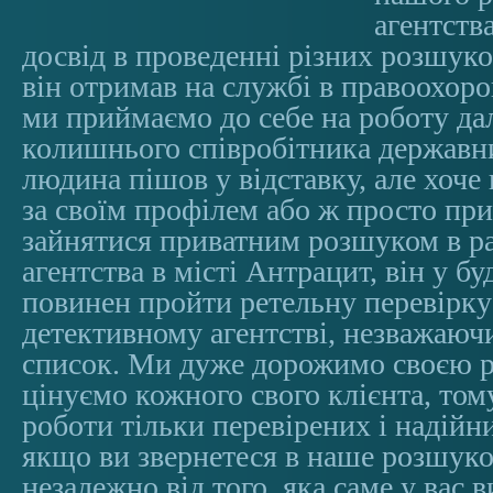
агентств
досвід в проведенні різних розшуко
він отримав на службі в правоохор
ми приймаємо до себе на роботу да
колишнього співробітника державн
людина пішов у відставку, але хоч
за своїм профілем або ж просто пр
зайнятися приватним розшуком в р
агентства в місті Антрацит, він у б
повинен пройти ретельну перевірк
детективному агентстві, незважаюч
список. Ми дуже дорожимо своєю р
цінуємо кожного свого клієнта, то
роботи тільки перевірених і надійн
якщо ви звернетеся в наше розшуко
незалежно від того, яка саме у вас 