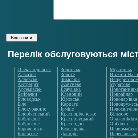
Перелік обслуговуються міс
Олександрівськ
Зоринськ
Міусинськ
Алмазна
Золоте
Нижній Наго
Алчевськ
Зимогір'я
Нещеретово
Антрацит
Жовтневе
Муратове
Артемівськ
Есаулівка
Новоганнівк
Байрачки
Кленовий
Новоайдар
Біловодськ
Кіровськ
Новодар'ївка
Біле
Карпати
Новодружесь
Білокуракине
Ірміно
Новосвітлівк
Білоріченський
Красноріченське
Вільхове
Бобрикове
Краснолуцький
Орджонікідз
Бобрикове
Краснодон
Оріхівка
Боровеньки
Комісарівка
Первомайськ
Борівське
Давидів
Перевальськ