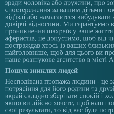
зради чоловіка або дружини, про з
спостереження за вашим дітьми пок
від'їзді або намагаєтеся вибудувати
довірчі відносини. Ми гарантуємо в
проникнення шахраїв у ваше життя
аферистів, не допустимо, щоб від ч
постраждав хтось із ваших близьки
найголовніше, щоб для цього ви пр
наше розшукове агентство в місті А
Пошук зниклих людей
Несподівана пропажа людини - це 
потрясіння для його родини та друзів
вкрай складно зберігати спокій і х
якщо ви дійсно хочете, щоб наш по
свої результати, то від вас буде пот