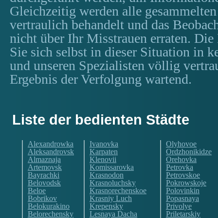
Gleichzeitig werden alle gesammelten
vertraulich behandelt und das Beobac
nicht über Ihr Misstrauen erraten. Die
Sie sich selbst in dieser Situation in 
und unseren Spezialisten völlig vertra
Ergebnis der Verfolgung wartend.
Liste der bedienten Städte
Alexandrowka
Ivanovka
Olyhovoe
Aleksandrovsk
Karpaten
Ordzhonikidze
Almaznaja
Klenovii
Orehovka
Artemovsk
Komissarovka
Petrovka
Bayrachki
Krasnodon
Petrovskoe
Belovodsk
Krasnoluchsky
Pokrowskoje
Beloe
Krasnorechenskoe
Polovinkin
Bobrikov
Krasniy Luch
Popasnaya
Belokurakino
Krepensky
Privolye
Belorechensky
Lesnaya Dacha
Priletarskiy