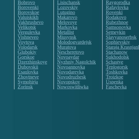
Bobrovo
Lisischansk
Raygorodka
Borovenki
Lozovskiy
Rafaylovka
Borovskoe
Lutugino
Rovenki
Valuiskikh
Makarovo
Rodakovo
Vakhrushevo
Melovoye
Rubezhnoe
Velikotsk
Markovka
Samsonovka
Vergulevka
Metallist
Semeykin
Vishneveo
Miusynsk
Slavyanoserbsk
Voytova
Molodogvardejsk
Sophievskiy
Volodarsk
Muratova
Staraja Krasnjan
Glubokiy
Nescheretovo
Stachanow
Gorskoe
Novoaydar
Sukhodolsk
Dzerzhinskoye
Nyzhniy Nagolchik
Schastye
Dubovskii
Novoannovka
Teplogorsk
Esaulovka
Novodarevka
Toshkovka
Zhovtneve
Novodruzhesk
Troizkoe
Symohirja
Novopskov
Uspenka
Zorinsk
Nowoswitliwka
Faschevka